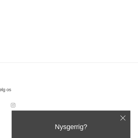
ølg os
Nysgerrig?