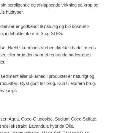
 sin beroligende og afslappende virkning på krop og
alle hudtyper.
edienser er godkendt til naturlig og bio kosmetik
on; indeholder ikke SLS og SLES.
se: Hæld skumbads sæben direkte i badet, mens
ber, eller brug den som et rensende badesæbe i
et.
sediment eller uklarhed i produktet er naturligt og
roduktfejl. Ryst godt før brug. Kun til ekstern brug.
s køligt.
nser: Aqua, Coco-Glucoside, Sodium Coco-Sulfate,
endel ekstrakt, Lavandula hybrida Olie,