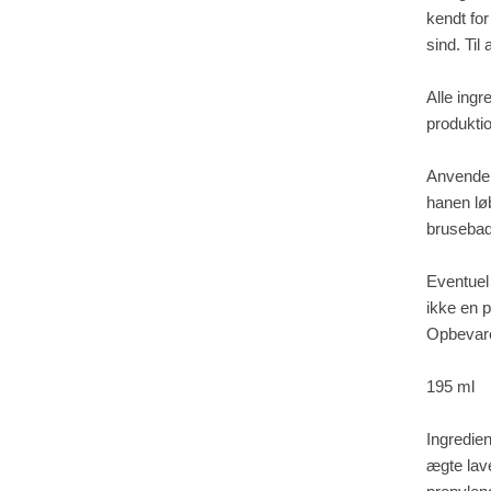
kendt for
sind. Til 
Alle ingr
produkti
Anvendel
hanen lø
brusebad
Eventuel 
ikke en p
Opbevare
195 ml
Ingredie
ægte lav