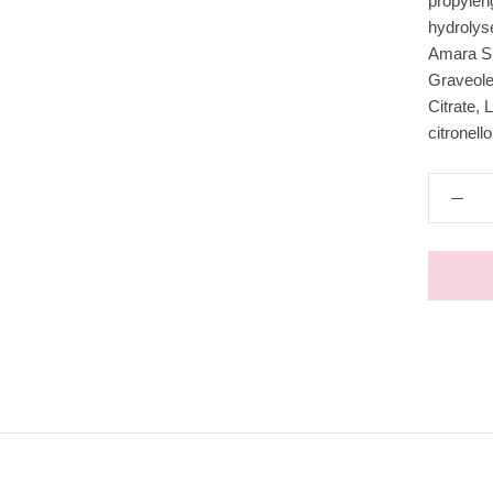
propyleng
hydrolyse
Amara Skr
Graveole
Citrate, 
citronello