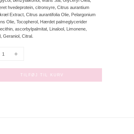
lycol, benzylalkohol, Maris Sal, Glyceryl Olea,
ret hvedeprotein, citronsyre, Citrus aurantium
æl Extract, Citrus aurantifolia Olie, Pelargonium
ns Olie, Tocopherol, Hærdet palmeglycerider
Lecithin, ascorbylpalmitat, Linalool, Limonene,
l, Geraniol, Citral.
TILFØJ TIL KURV