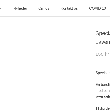
er
Nyheder
Om os
Kontakt os
COVID 19
er
Nyheder
Kontakt os
COVID 19
Speci
Laven
155 kr
Special 
En berol
med et hø
lavendele
Til dig d