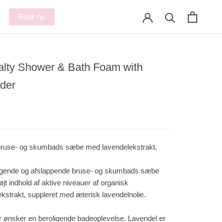
Book nu
alty Shower & Bath Foam with
der
bruse- og skumbads sæbe med lavendelekstrakt.
igende og afslappende bruse- og skumbads sæbe
jt indhold af aktive niveauer af organisk
kstrakt, suppleret med æterisk lavendelnolie.
er ønsker en beroligende badeoplevelse. Lavendel er