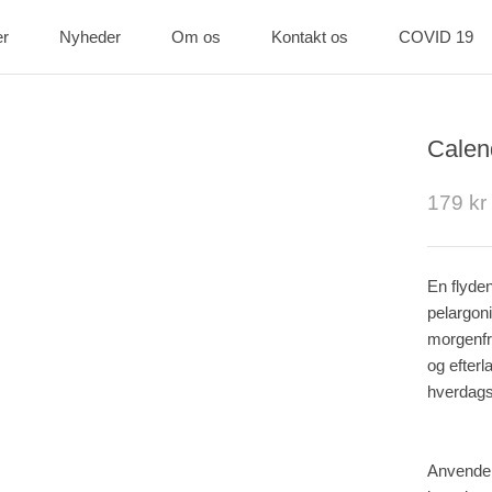
er
Nyheder
Om os
Kontakt os
COVID 19
er
Nyheder
Kontakt os
COVID 19
Calen
179 kr
En flyde
pelargoni
morgenfr
og efterl
hverdagsb
Anvendel