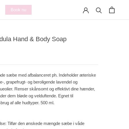
Book nu
dula Hand & Body Soap
nde sæbe med afbalanceret ph. Indeholder æteriske
e-, grapefrugt- og beroligende lavendel og
ueolier. Renser skånsomt og effektivt dine hænder,
ader dem bløde og velduftende. Egnet til
rug af alle hudtyper. 500 ml.
se: Tilfør den ønskede mængde sæbe i våde