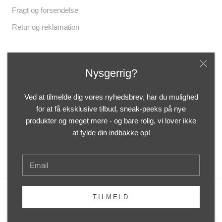
Fragt og forsendelse
Retur og reklamation
Følg os
Nysgerrig?
Ved at tilmelde dig vores nyhedsbrev, har du mulighed
for at få eksklusive tilbud, sneak-peeks på nye
produkter og meget mere - og bare rolig, vi lover ikke
© Botanicus Shoppen
at fylde din indbakke op!
CVR 41268670 - Mølleå 5, 9000 Aalborg
TILMELD