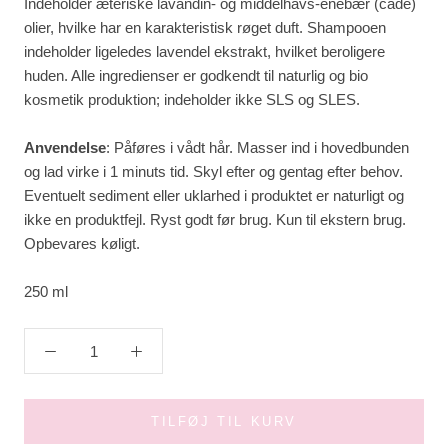
Indeholder æteriske lavandin- og middelhavs-enebær (cade)
olier, hvilke har en karakteristisk røget duft. Shampooen
indeholder ligeledes lavendel ekstrakt, hvilket beroligere
huden.
Alle ingredienser er godkendt til naturlig og bio
kosmetik produktion; indeholder ikke SLS og SLES.
Anvendelse
: Påføres i vådt hår. Masser ind i hovedbunden
og lad virke i 1 minuts tid. Skyl efter og gentag efter behov.
Eventuelt sediment eller uklarhed i produktet er naturligt og
ikke en produktfejl. Ryst godt før brug. Kun til ekstern brug.
Opbevares køligt.
250 ml
TILFØJ TIL KURV