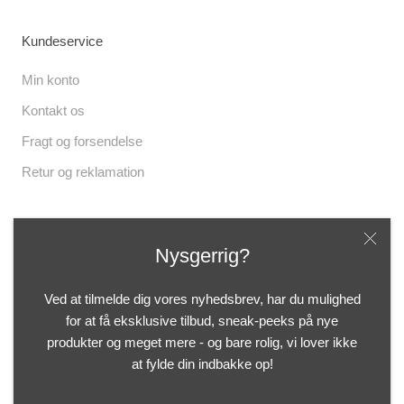
Kundeservice
Min konto
Kontakt os
Fragt og forsendelse
Retur og reklamation
Følg os
Nysgerrig?
Ved at tilmelde dig vores nyhedsbrev, har du mulighed
for at få eksklusive tilbud, sneak-peeks på nye
produkter og meget mere - og bare rolig, vi lover ikke
© Botanicus Shoppen
at fylde din indbakke op!
CVR 41268670 - Mølleå 5, 9000 Aalborg