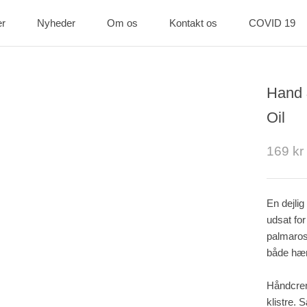
er
Nyheder
Om os
Kontakt os
COVID 19
er
Nyheder
Kontakt os
COVID 19
Hand 
Oil
169 kr
En dejlig
udsat for
palmaros
både hæn
Håndcrem
klistre. 