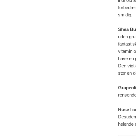
indhold a
forbedrer
smidig.
Shea Bu
uden gru
fantastis
vitamin o
have en 
Den vigti
stor en d
Grapeol
rensende
Rose
har
Desuden 
helende 