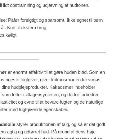
il lidt opstramning og udjævning af hudtonen.
e: Påfør forsigtigt og sparsomt. Ikke egnet til børn
 år. Kun til ekstern brug.
s køligt.
___________________________________________
________________
mør
er enormt effektiv til at gøre huden blød. Som en
ns rigeste fugtgiver, giver kakaosmør en luksuriøs
til dine hudplejeprodukter. Kakaosmør indeholder
, som letter collagensyntesen, og derfor forbedrer
asticitet og evne til at bevare fugten og de naturlige
anter med fugtgivende egenskaber.
delolie
styrer produktionen af talg, og så er det godt
m agtig og udtørret hud. På grund af dens høje