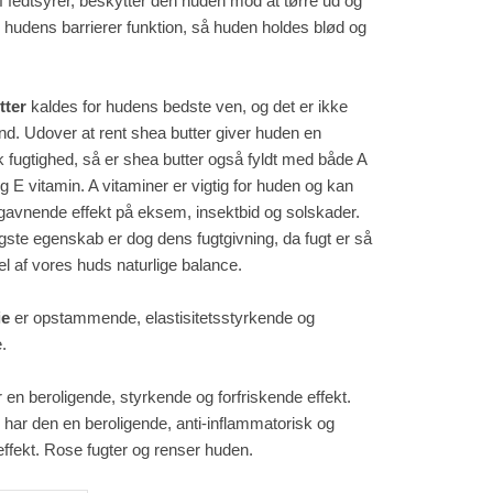
f fedtsyrer, beskytter den huden mod at tørre ud og
 hudens barrierer funktion, så huden holdes blød og
tter
kaldes for hudens bedste ven, og det er ikke
nd. Udover at rent shea butter giver huden en
k fugtighed, så er shea butter også fyldt med både A
g E vitamin. A vitaminer er vigtig for huden og kan
gavnende effekt på eksem, insektbid og solskader.
gste egenskab er dog dens fugtgivning, da fugt er så
el af vores huds naturlige balance.
ie
er opstammende, elastisitetsstyrkende og
.
 en beroligende, styrkende og forfriskende effekt.
har den en beroligende, anti-inflammatorisk og
effekt. Rose fugter og renser huden.