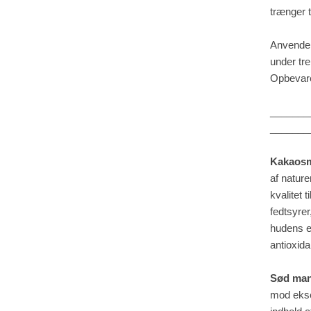
trænger t
Anvendels
under tre
Opbevare
_______
_______
Kakaos
af nature
kvalitet 
fedtsyrer
hudens el
antioxid
Sød man
mod ekse